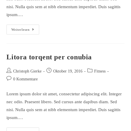
nisi. Nulla quis sem at nibh elementum imperdiet. Duis sagittis
ipsum.…
Neque
Weiterlesen
Adipiscing
An
Cursus
Litora torqent per conubia
Beitrags-
Beitrag
Beitrags-
Christoph Gierke
Oktober 19, 2016
Fitness
Autor:
veröffentlicht:
Kategorie:
Beitrags-
0 Kommentare
Kommentare:
Lorem ipsum dolor sit amet, consectetur adipiscing elit. Integer
nec odio. Praesent libero. Sed cursus ante dapibus diam. Sed
nisi. Nulla quis sem at nibh elementum imperdiet. Duis sagittis
ipsum.…