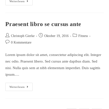
Litora
Weiterlesen
Torqent
Per
Conubia
Praesent libro se cursus ante
Beitrags-
Beitrag
Beitrags-
Christoph Gierke
Oktober 19, 2016
Fitness
Autor:
veröffentlicht:
Kategorie:
Beitrags-
0 Kommentare
Kommentare:
Lorem ipsum dolor sit amet, consectetur adipiscing elit. Integer
nec odio. Praesent libero. Sed cursus ante dapibus diam. Sed
nisi. Nulla quis sem at nibh elementum imperdiet. Duis sagittis
ipsum.…
Praesent
Weiterlesen
Libro
Se
Cursus
Ante