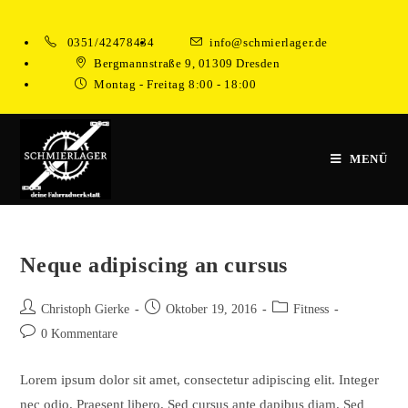
Zum
Inhalt
0351/42478434
info@schmierlager.de
springen
Bergmannstraße 9, 01309 Dresden
Montag - Freitag 8:00 - 18:00
MENÜ
Neque adipiscing an cursus
Beitrags-
Beitrag
Beitrags-
Christoph Gierke
Oktober 19, 2016
Fitness
Autor:
veröffentlicht:
Kategorie:
Beitrags-
0 Kommentare
Kommentare:
Lorem ipsum dolor sit amet, consectetur adipiscing elit. Integer
nec odio. Praesent libero. Sed cursus ante dapibus diam. Sed