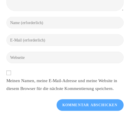
Gib
deinen
Namen
Gib
oder
deine
Benutzernamen
E-
Gib
zum
Mail-
deine
Kommentieren
Adresse
Website-
ein
zum
URL
Meinen Namen, meine E-Mail-Adresse und meine Website in
Kommentieren
ein
ein
diesem Browser für die nächste Kommentierung speichern.
(optional)