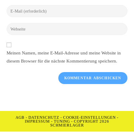
Namen
Gib
oder
deine
Benutzernamen
E-
Gib
zum
Mail-
deine
Kommentieren
Adresse
Website-
ein
zum
URL
Meinen Namen, meine E-Mail-Adresse und meine Website in
Kommentieren
ein
ein
diesem Browser für die nächste Kommentierung speichern.
(optional)
AGB
-
DATENSCHUTZ
-
COOKIE-EINSTELLUNGEN
-
IMPRESSUM
-
TUNING
- COPYRIGHT 2026
SCHMIERLAGER