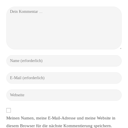
Kommentieren
Gib
deinen
Namen
Gib
oder
deine
Benutzernamen
E-
Gib
zum
Mail-
deine
Kommentieren
Adresse
Website-
ein
zum
URL
Meinen Namen, meine E-Mail-Adresse und meine Website in
Kommentieren
ein
ein
diesem Browser für die nächste Kommentierung speichern.