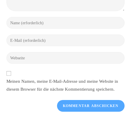
Gib
deinen
Namen
Gib
oder
deine
Benutzernamen
E-
Gib
zum
Mail-
deine
Kommentieren
Adresse
Website-
ein
zum
URL
Meinen Namen, meine E-Mail-Adresse und meine Website in
Kommentieren
ein
ein
diesem Browser für die nächste Kommentierung speichern.
(optional)